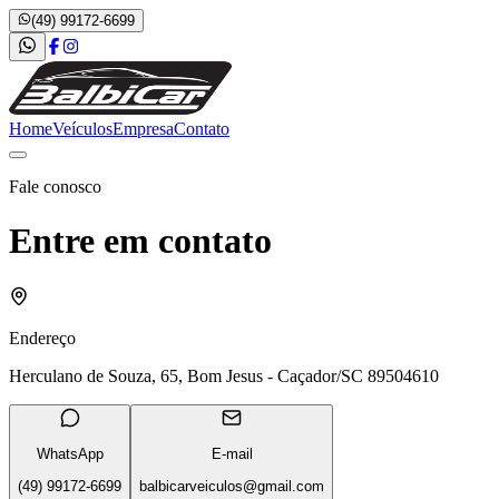
(49) 99172-6699
Home
Veículos
Empresa
Contato
Fale conosco
Entre em contato
Endereço
Herculano de Souza, 65, Bom Jesus - Caçador/SC 89504610
WhatsApp
E-mail
(49) 99172-6699
balbicarveiculos@gmail.com